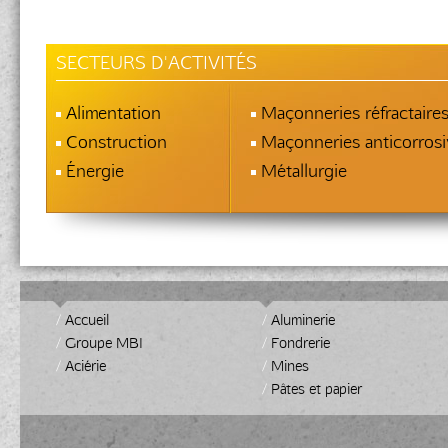
SECTEURS D'ACTIVITÉS
Alimentation
Maçonneries réfractaire
Construction
Maçonneries anticorrosi
Énergie
Métallurgie
/
Accueil
/
Aluminerie
/
Groupe MBI
/
Fondrerie
/
Aciérie
/
Mines
/
Pâtes et papier