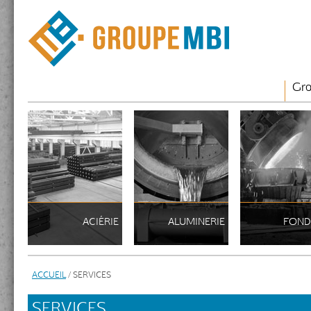
Gro
ACIÉRIE
ALUMINERIE
FOND
ACCUEIL
/ SERVICES
SERVICES